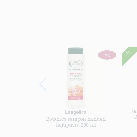
ÚJ
-9%
He
Langelica
c
Botanics sampon minden
hajtípusra 250 ml