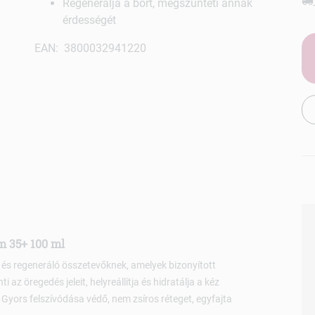
Regenerálja a bőrt, megszünteti annak
érdességét
EAN: 3800032941220
m 35+ 100 ml
 és regeneráló összetevőknek, amelyek bizonyított
 az öregedés jeleit, helyreállítja és hidratálja a kéz
 Gyors felszívódása védő, nem zsíros réteget, egyfajta