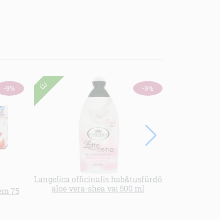
ÚJ
-9%
-9%
Langelica officinalis hab&tusfürdő
aloe vera-shea vaj 500 ml
rém 75
Deo