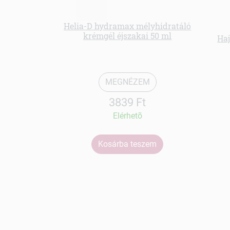
Helia-D hydramax mélyhidratáló
krémgél éjszakai 50 ml
Haj
MEGNÉZEM
3839 Ft
Elérhetõ
Kosárba teszem