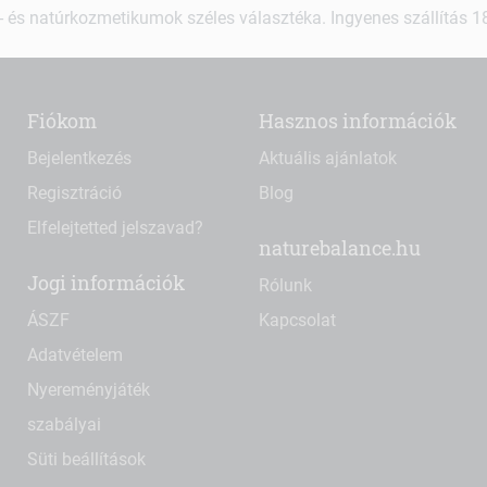
 és natúrkozmetikumok széles választéka. Ingyenes szállítás 18.
Fiókom
Hasznos információk
Bejelentkezés
Aktuális ajánlatok
Regisztráció
Blog
Elfelejtetted jelszavad?
naturebalance.hu
Jogi információk
Rólunk
ÁSZF
Kapcsolat
Adatvételem
Nyereményjáték
szabályai
Süti beállítások