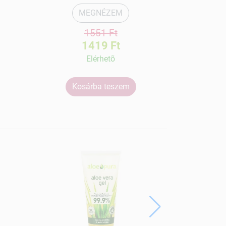
MEGNÉZEM
1551 Ft
1419 Ft
Elérhetõ
Kosárba teszem
Ko