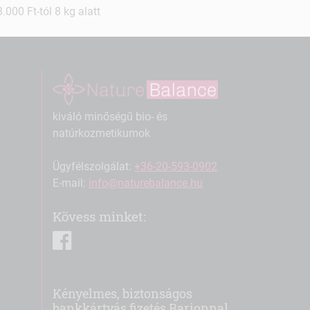
000 Ft-tól 8 kg alatt
kiváló minőségű bio- és
natúrkozmetikumok
Ügyfélszolgálat:
+36-20-593-0902
E-mail:
info@naturebalance.hu
Kövess minket:
facebook
Kényelmes, biztonságos
bankkártyás fizetés Barionnal