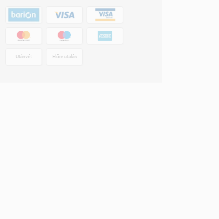
Utánvét
Előre utalás