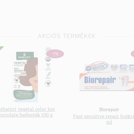
AKCIÓS TERMÉKEK
-7%
rbatint vegetal color hot
Biorepair
hocolate hajfesték 100 g
Fast sensitive repair fogk
ml