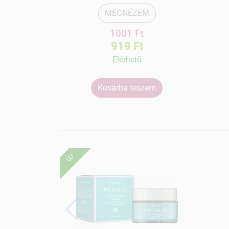
MEGNÉZEM
1001 Ft
919 Ft
Elérhetõ
Kosárba teszem
ÚJ