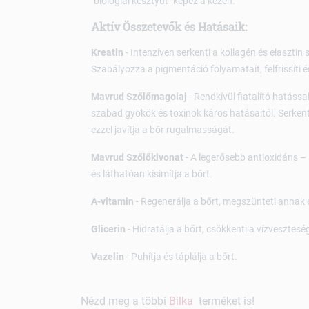
"biológiai kesztyűt" képez a kézen.
Aktív Összetevők és Hatásaik:
Kreatin
- Intenzíven serkenti a kollagén és elasztin 
Szabályozza a pigmentáció folyamatait, felfrissíti 
Mavrud Szőlőmagolaj
- Rendkívül fiatalító hatással
szabad gyökök és toxinok káros hatásaitól. Serkenti
ezzel javítja a bőr rugalmasságát.
Mavrud Szőlőkivonat
- A legerősebb antioxidáns – 
és láthatóan kisimítja a bőrt.
A-vitamin
- Regenerálja a bőrt, megszünteti annak 
Glicerin
- Hidratálja a bőrt, csökkenti a vízvesztesé
Vazelin
- Puhítja és táplálja a bőrt.
Nézd meg a többi
Bilka
terméket is!