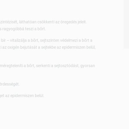
szintézisét, láthatóan csökkenti az öregedés jeleit.
és ragyogóbbá teszi a bőrt.
 bír – vitalizálja a bőrt, sejtszinten védelmezi a bőrt a
 az oxigén bejutását a sejtekbe az epidermiszen belül,
méregteleníti a bőrt, serkenti a sejtosztódást, gyorsan
érdességét.
get az epidermiszen belül.