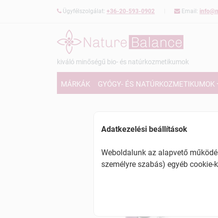
Ügyfélszolgálat:
+36-20-593-0902
Email:
info@n
kiváló minőségű bio- és natúrkozmetikumok
MÁRKÁK
GYÓGY- ÉS NATÚRKOZMETIKUMOK
Adatkezelési beállítások
Weboldalunk az alapvető működésh
személyre szabás) egyéb cookie-k