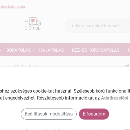
aturebalance.hu
Termék
keresés
BŐRÁPOLÁS
HAJÁPOLÁS
KÉZ- ÉS KÖRÖMÁPOLÁS
1
Márka:
Bilka
Bilka Age expert kéz- és
körömápoló krém 35+ 100 ml
27
Intenzíven tápláló kézkrém ápoló
ez szükséges cookie-kat használ. Szélesebb körű funkcionalitá
kivonatokkal
Ké
at engedélyezhet. Részletesebb információkat az
Adatkezelési 
El
Tartalom: 100 ml
Beállítások módosítása
Elfogadom
Am
Szabályozza a pigmentáció folyamatait
a v
Felfrissiti és ragyogóbbá teszi a bőrt