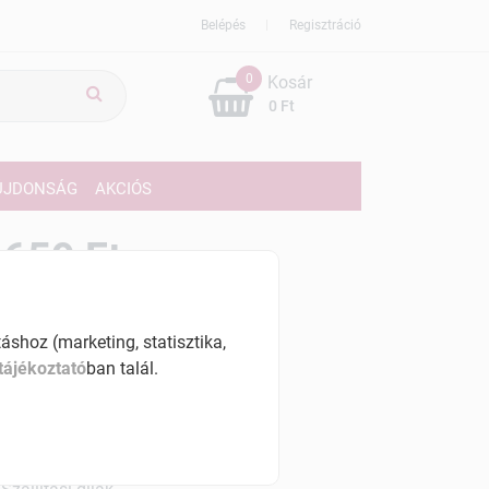
Belépés
Regisztráció
0
Kosár
0 Ft
ÚJDONSÁG
AKCIÓS
659 Ft
% ÁFÁ-val , [16590 Ft/l]
shoz (marketing, statisztika,
szletinformáció:
tájékoztató
ban talál.
érhetõ
ennyiben
hétfő 7:00 óráig rendelsz,
árható kiszállítás augusztus 12, szerda
.