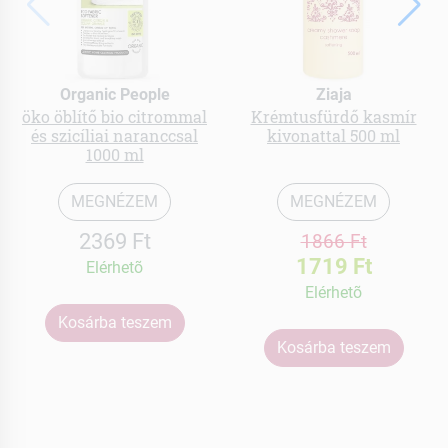
Organic People
Ziaja
öko öblítő bio citrommal
Krémtusfürdő kasmír
és szicíliai naranccsal
kivonattal 500 ml
1000 ml
MEGNÉZEM
MEGNÉZEM
2369 Ft
1866 Ft
1719 Ft
Elérhetõ
Elérhetõ
Kosárba teszem
Kosárba teszem