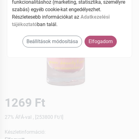
funkcionalitáshoz (marketing, statisztika, személyre
szabás) egyéb cookie-kat engedélyezhet.
Részletesebb információkat az
Adatkezelési
tájékoztató
ban talál.
Beállítások módosítása
Elfogadom
1269 Ft
27% ÁFÁ-val , [253800 Ft/l]
Készletinformáció: