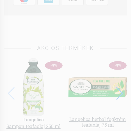
Utánvét
Előre utalás
AKCIÓS TERMÉKEK
-9%
-9%
Langelica herbal fogkrém
Langelica
teafaolaj 75 ml
Sampon teafaolaj 250 ml