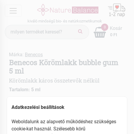
menu
kiváló minőségű bio- és natúrkozmetikumok
Termék
0
Kosár
keresés
0 Ft
Márka:
Benecos
Benecos Körömlakk bubble gum
5 ml
Körömlakk káros összetevők nélkül
Tartalom: 5 ml
EAN: 4260198095066
Adatkezelési beállítások
Weboldalunk az alapvető működéshez szükséges
cookie-kat használ. Szélesebb körű