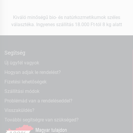
Kiváló minőségű bio- és natúrkozmetikumok széles
választéka. Ingyenes szállítás 18.000 Ft-tól 8 kg alatt
Segítség
Új ügyfél vagyok
Hogyan adjak le rendelést?
Fizetési lehetőségek
Szállítási módok
Problémád van a rendeléseddel?
Visszaküldés?
További segítségre van szükséged?