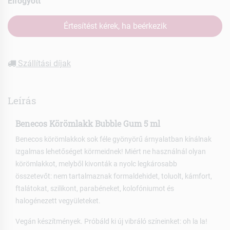
Elfogyott
Értesítést kérek, ha beérkezik
Szállítási díjak
Leírás
Benecos Körömlakk Bubble Gum 5 ml
Benecos körömlakkok sok féle gyönyörű árnyalatban kínálnak
izgalmas lehetőséget körmeidnek! Miért ne használnál olyan
körömlakkot, melyből kivonták a nyolc legkárosabb
összetevőt: nem tartalmaznak formaldehidet, toluolt, kámfort,
ftalátokat, szilikont, parabéneket, kolofóniumot és
halogénezett vegyületeket.
Vegán készítmények. Próbáld ki új vibráló színeinket: oh la la!