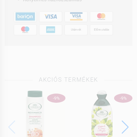
Utánvét
Előre utalás
AKCIÓS TERMÉKEK
-9%
-9%