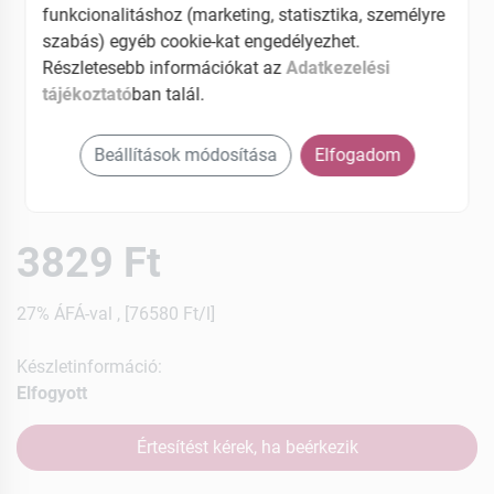
funkcionalitáshoz (marketing, statisztika, személyre
szabás) egyéb cookie-kat engedélyezhet.
Részletesebb információkat az
Adatkezelési
tájékoztató
ban talál.
Beállítások módosítása
Elfogadom
3829 Ft
27% ÁFÁ-val , [76580 Ft/l]
Készletinformáció:
Elfogyott
Értesítést kérek, ha beérkezik