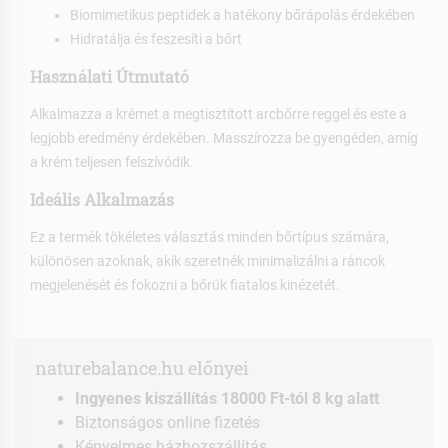
Biomimetikus peptidek a hatékony bőrápolás érdekében
Hidratálja és feszesíti a bőrt
Használati Útmutató
Alkalmazza a krémet a megtisztított arcbőrre reggel és este a
legjobb eredmény érdekében. Masszírozza be gyengéden, amíg
a krém teljesen felszívódik.
Ideális Alkalmazás
Ez a termék tökéletes választás minden bőrtípus számára,
különösen azoknak, akik szeretnék minimalizálni a ráncok
megjelenését és fokozni a bőrük fiatalos kinézetét.
naturebalance.hu előnyei
Ingyenes kiszállítás 18000 Ft-tól 8 kg alatt
Biztonságos online fizetés
Kényelmes házhozszállítás