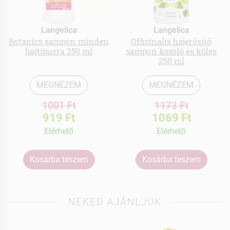
Langelica
Langelica
Botanics sampon minden
Officinalis hajerősítő
hajtípusra 250 ml
sampon komló és köles
250 ml
MEGNÉZEM
MEGNÉZEM
1001 Ft
1173 Ft
919 Ft
1069 Ft
Elérhetõ
Elérhetõ
Kosárba teszem
Kosárba teszem
NEKED AJÁNLJUK