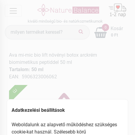
menu
kiváló minőségű bio- és natúrkozmetikumok
Termék
0
Kosár
keresés
0 Ft
Ava mi-mic bio lift növényi botox arckrém
biomimetikus peptiddel 50 ml
Tartalom: 50 ml
EAN: 5906323006062
ÚJ
Adatkezelési beállítások
Weboldalunk az alapvető működéshez szükséges
cookie-kat használ. Szélesebb körű