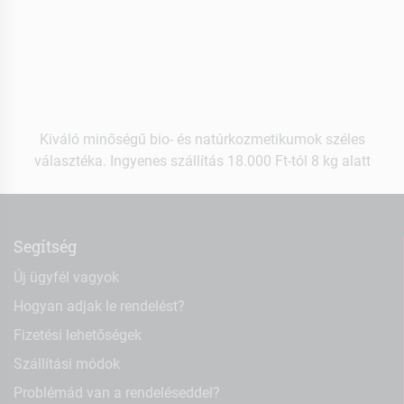
Kiváló minőségű bio- és natúrkozmetikumok széles
választéka. Ingyenes szállítás 18.000 Ft-tól 8 kg alatt
Segítség
Új ügyfél vagyok
Hogyan adjak le rendelést?
Fizetési lehetőségek
Szállítási módok
Problémád van a rendeléseddel?