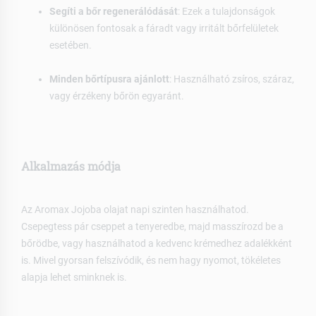
Segíti a bőr regenerálódását
: Ezek a tulajdonságok
különösen fontosak a fáradt vagy irritált bőrfelületek
esetében.
Minden bőrtípusra ajánlott
: Használható zsíros, száraz,
vagy érzékeny bőrön egyaránt.
Alkalmazás módja
Az Aromax Jojoba olajat napi szinten használhatod.
Csepegtess pár cseppet a tenyeredbe, majd masszírozd be a
bőrödbe, vagy használhatod a kedvenc krémedhez adalékként
is. Mivel gyorsan felszívódik, és nem hagy nyomot, tökéletes
alapja lehet sminknek is.