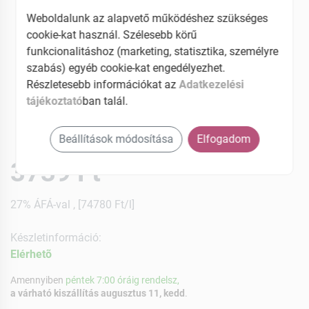
Weboldalunk az alapvető működéshez szükséges
cookie-kat használ. Szélesebb körű
funkcionalitáshoz (marketing, statisztika, személyre
szabás) egyéb cookie-kat engedélyezhet.
Részletesebb információkat az
Adatkezelési
tájékoztató
ban talál.
Beállítások módosítása
Elfogadom
3739 Ft
27% ÁFÁ-val , [74780 Ft/l]
Készletinformáció:
Elérhetõ
Amennyiben
péntek 7:00 óráig rendelsz,
a várható kiszállítás augusztus 11, kedd
.