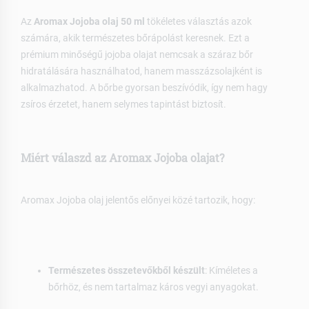
Az
Aromax Jojoba olaj 50 ml
tökéletes választás azok
számára, akik természetes bőrápolást keresnek. Ezt a
prémium minőségű jojoba olajat nemcsak a száraz bőr
hidratálására használhatod, hanem masszázsolajként is
alkalmazhatod. A bőrbe gyorsan beszívódik, így nem hagy
zsíros érzetet, hanem selymes tapintást biztosít.
Miért válaszd az Aromax Jojoba olajat?
Aromax Jojoba olaj jelentős előnyei közé tartozik, hogy:
Természetes összetevőkből készült
: Kíméletes a
bőrhöz, és nem tartalmaz káros vegyi anyagokat.