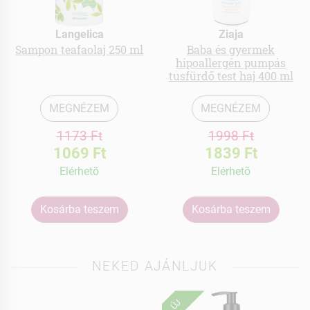
Langelica
Ziaja
Sampon teafaolaj 250 ml
Baba és gyermek
hipoallergén pumpás
tusfürdő test haj 400 ml
MEGNÉZEM
MEGNÉZEM
1173 Ft
1998 Ft
1069 Ft
1839 Ft
Elérhetõ
Elérhetõ
Kosárba teszem
Kosárba teszem
NEKED AJÁNLJUK
ÚJ