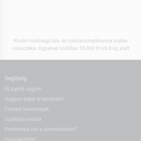
Kiváló minőségű bio- és natúrkozmetikumok széles
választéka. Ingyenes szállítás 18.000 Ft-tól 8 kg alatt
Segítség
Új ügyfél vagyok
Hogyan adjak le rendelést?
Fizetési lehetőségek
Szállítási módok
Problémád van a rendeléseddel?
Visszaküldés?