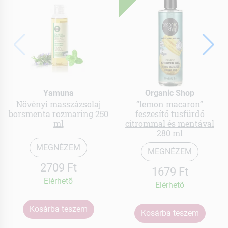
Yamuna
Organic Shop
Növényi masszázsolaj
“lemon macaron”
borsmenta rozmaring 250
feszesítő tusfürdő
ml
citrommal és mentával
280 ml
MEGNÉZEM
MEGNÉZEM
2709 Ft
1679 Ft
Elérhetõ
Elérhetõ
Kosárba teszem
Kosárba teszem