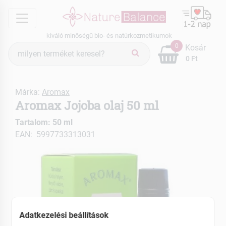
menu
kiváló minőségű bio- és natúrkozmetikumok
Termék
0
Kosár
keresés
0 Ft
Márka:
Aromax
Aromax Jojoba olaj 50 ml
Tartalom: 50 ml
EAN: 5997733313031
Adatkezelési beállítások