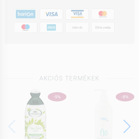
Utánvét
Előre utalás
AKCIÓS TERMÉKEK
-9%
-8%