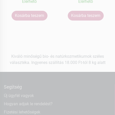
Elérhetõ
Elérhetõ
Kosárba teszem
Kosárba teszem
Kiváló minőségű bio- és natúrkozmetikumok széles
választéka. Ingyenes szállítás 18.000 Ft-tól 8 kg alatt
Segítség
Új ügyfél vagyok
Hogyan adjak le rendelést?
Fizetési lehetőségek