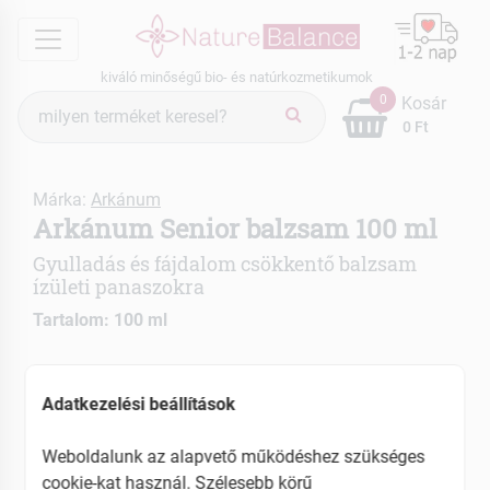
menu
kiváló minőségű bio- és natúrkozmetikumok
Termék
0
Kosár
keresés
0 Ft
Márka:
Arkánum
Arkánum Senior balzsam 100 ml
Gyulladás és fájdalom csökkentő balzsam
ízületi panaszokra
Tartalom: 100 ml
Gyógynövény kivonatokban gazdag
Helyileg fokozza a keringést
Adatkezelési beállítások
Weboldalunk az alapvető működéshez szükséges
EAN: 5999882266107
cookie-kat használ. Szélesebb körű