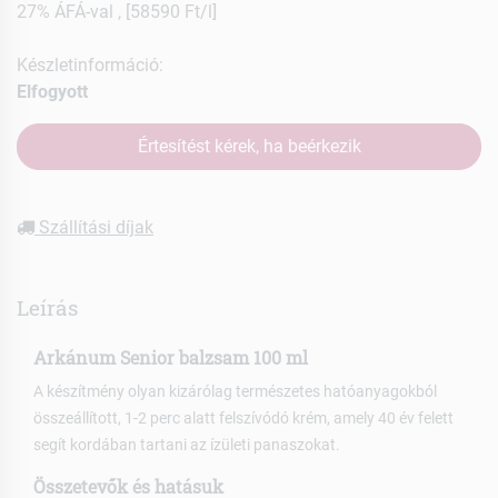
27% ÁFÁ-val , [58590 Ft/l]
Készletinformáció:
Elfogyott
Értesítést kérek, ha beérkezik
Szállítási díjak
Leírás
Arkánum Senior balzsam 100 ml
A készítmény olyan kizárólag természetes hatóanyagokból
összeállított, 1-2 perc alatt felszívódó krém, amely 40 év felett
segít kordában tartani az ízületi panaszokat.
Összetevők és hatásuk