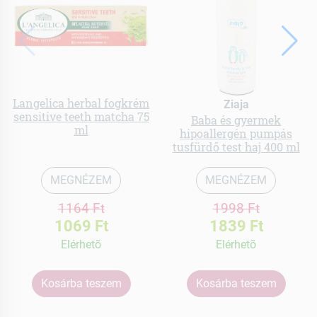
Langelica herbal fogkrém
Ziaja
sensitive teeth matcha 75
Baba és gyermek
ml
hipoallergén pumpás
tusfürdő test haj 400 ml
MEGNÉZEM
MEGNÉZEM
1164 Ft
1998 Ft
1069 Ft
1839 Ft
Elérhetõ
Elérhetõ
Kosárba teszem
Kosárba teszem