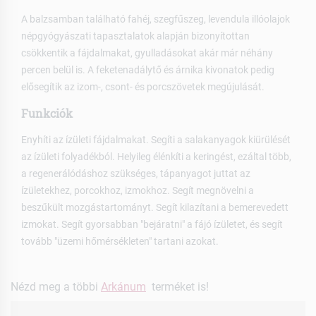
A balzsamban található fahéj, szegfűszeg, levendula illóolajok
népgyógyászati tapasztalatok alapján bizonyítottan
csökkentik a fájdalmakat, gyulladásokat akár már néhány
percen belül is. A feketenadálytő és árnika kivonatok pedig
elősegítik az izom-, csont- és porcszövetek megújulását.
Funkciók
Enyhíti az ízületi fájdalmakat. Segíti a salakanyagok kiürülését
az ízületi folyadékból. Helyileg élénkíti a keringést, ezáltal több,
a regenerálódáshoz szükséges, tápanyagot juttat az
ízületekhez, porcokhoz, izmokhoz. Segít megnövelni a
beszűkült mozgástartományt. Segít kilazítani a bemerevedett
izmokat. Segít gyorsabban "bejáratni" a fájó ízületet, és segít
tovább "üzemi hőmérsékleten" tartani azokat.
Nézd meg a többi
Arkánum
terméket is!