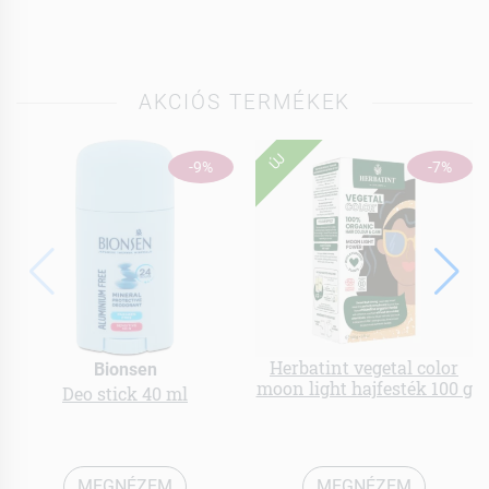
AKCIÓS TERMÉKEK
ÚJ
-9%
-7%
Herbatint vegetal color
Bionsen
moon light hajfesték 100 g
Deo stick 40 ml
MEGNÉZEM
MEGNÉZEM