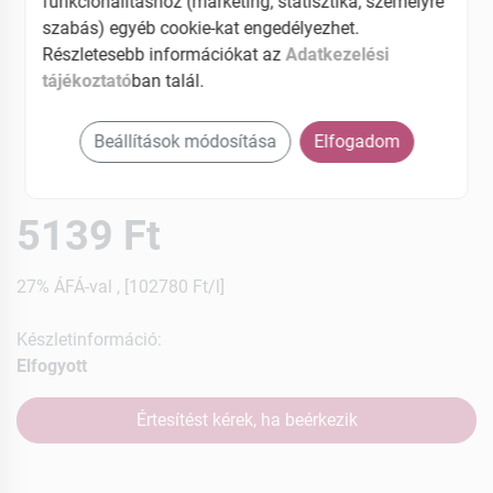
funkcionalitáshoz (marketing, statisztika, személyre
szabás) egyéb cookie-kat engedélyezhet.
Részletesebb információkat az
Adatkezelési
tájékoztató
ban talál.
Beállítások módosítása
Elfogadom
5139 Ft
27% ÁFÁ-val , [102780 Ft/l]
Készletinformáció:
Elfogyott
Értesítést kérek, ha beérkezik