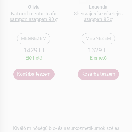
Olivia
Legenda
Natural menta-teafa
Sheavajas kecsketejes
sampon szappan 90 g
szappan 95 g
MEGNÉZEM
MEGNÉZEM
1429 Ft
1329 Ft
Elérhetõ
Elérhetõ
Kosárba teszem
Kosárba teszem
Kiváló minőségű bio- és natúrkozmetikumok széles