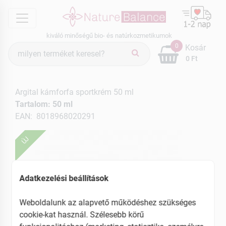
menu
kiváló minőségű bio- és natúrkozmetikumok
Termék
0
Kosár
keresés
0 Ft
Argital kámforfa sportkrém 50 ml
Tartalom: 50 ml
EAN: 8018968020291
ÚJ
Adatkezelési beállítások
Weboldalunk az alapvető működéshez szükséges
cookie-kat használ. Szélesebb körű