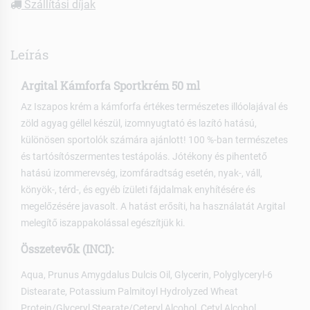
Szállítási díjak
Leírás
Argital Kámforfa Sportkrém 50 ml
Az Iszapos krém a kámforfa értékes természetes illóolajával és
zöld agyag géllel készül, izomnyugtató és lazító hatású,
különösen sportolók számára ajánlott! 100 %-ban természetes
és tartósítószermentes testápolás. Jótékony és pihentető
hatású izommerevség, izomfáradtság esetén, nyak-, váll,
könyök-, térd-, és egyéb ízületi fájdalmak enyhítésére és
megelőzésére javasolt. A hatást erősíti, ha használatát Argital
melegítő iszappakolással egészítjük ki.
Összetevők (INCI):
Aqua, Prunus Amygdalus Dulcis Oil, Glycerin, Polyglyceryl-6
Distearate, Potassium Palmitoyl Hydrolyzed Wheat
Protein/Glyceryl Stearate/Ceteryl Alcohol, Cetyl Alcohol,