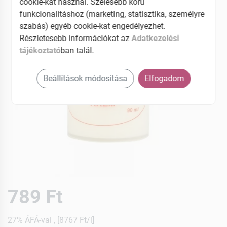
cookie-kat használ. Szélesebb körű
funkcionalitáshoz (marketing, statisztika, személyre
szabás) egyéb cookie-kat engedélyezhet.
Részletesebb információkat az
Adatkezelési
tájékoztató
ban talál.
Beállítások módosítása
Elfogadom
789 Ft
27% ÁFÁ-val , [8767 Ft/l]