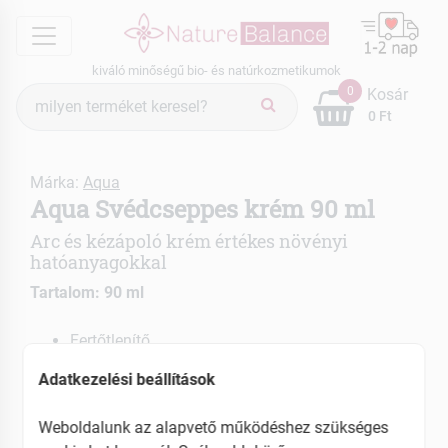
menu
kiváló minőségű bio- és natúrkozmetikumok
Termék
0
Kosár
keresés
0 Ft
Márka:
Aqua
Aqua Svédcseppes krém 90 ml
Arc és kézápoló krém értékes növényi
hatóanyagokkal
Tartalom: 90 ml
Fertőtlenítő
Bőrpuhító és izomlazító
Adatkezelési beállítások
EAN: 5999517430026
Weboldalunk az alapvető működéshez szükséges