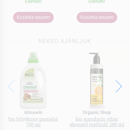
Elérhetõ
Elérhetõ
Kosárba teszem
Kosárba teszem
NEKED AJÁNLJUK
Almawin
Organic Shop
bio folyékony mosódió
bio mandarin vihar
750 ml
ébresztő tusfürdő 280 ml