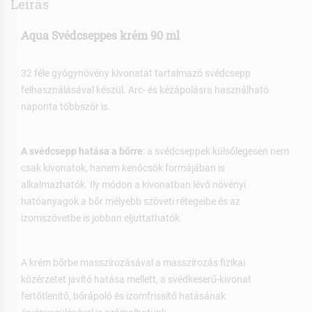
Leírás
Aqua Svédcseppes krém 90 ml
32 féle gyógynövény kivonatát tartalmazó svédcsepp
felhasználásával készül. Arc- és kézápolásra használható
naponta többször is.
A svédcsepp hatása a bőrre
: a svédcseppek külsőlegesen nem
csak kivonatok, hanem kenőcsök formájában is
alkalmazhatók. Ily módon a kivonatban lévő növényi
hatóanyagok a bőr mélyebb szöveti rétegeibe és az
izomszövetbe is jobban eljuttathatók.
A krém bőrbe masszírozásával a masszírozás fizikai
közérzetet javító hatása mellett, a svédkeserű-kivonat
fertőtlenítő, bőrápoló és izomfrissítő hatásának