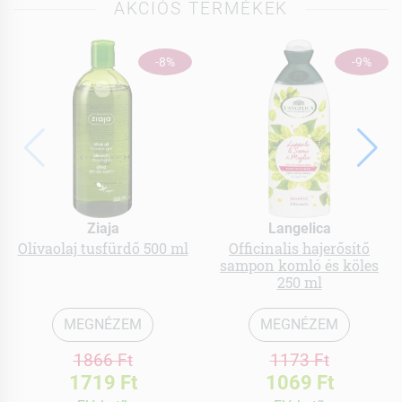
AKCIÓS TERMÉKEK
-8%
-9%
Ziaja
Langelica
Olívaolaj tusfürdő 500 ml
Officinalis hajerősítő
sampon komló és köles
250 ml
MEGNÉZEM
MEGNÉZEM
1866 Ft
1173 Ft
1719 Ft
1069 Ft