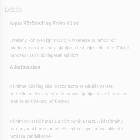
Leírás
Aqua Körömvirág Krém 90 ml
Érzékeny, könnyen kipirosodó, viszketésre hajlamos bőr
mindennapos ápolására ajánljuk a test teljes felületére. Túlzott
napozás után különlegesen ajánlott.
Alkalmazása
A krémet külsőleg alkalmazza tiszta és sérülésmentes
bőrfelületen. Használatát különösen ajánljuk túlzott napozás
után és az érzékeny bőrűeknek.
A krém hidratáló hatású, a bőrt puhává teszi. A készítmény
hatóanyagai hámosodást elősegítő és gyulladáscsökkentő
hatással rendelkeznek.