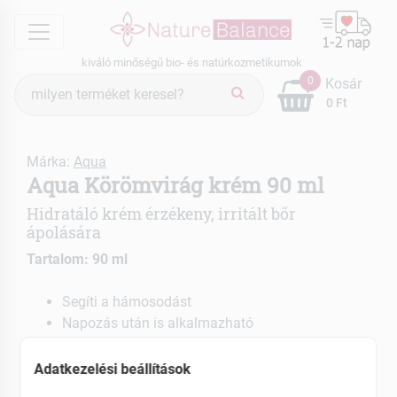
menu
kiváló minőségű bio- és natúrkozmetikumok
Termék
0
Kosár
keresés
0 Ft
Márka:
Aqua
Aqua Körömvirág krém 90 ml
Hidratáló krém érzékeny, irritált bőr
ápolására
Tartalom: 90 ml
Segíti a hámosodást
Napozás után is alkalmazható
Adatkezelési beállítások
EAN: 5999517430019