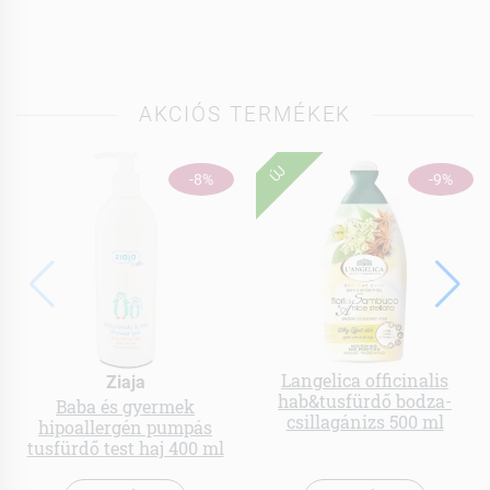
AKCIÓS TERMÉKEK
ÚJ
-8%
-9%
Langelica officinalis
Ziaja
hab&tusfürdő bodza-
Baba és gyermek
csillagánizs 500 ml
hipoallergén pumpás
tusfürdő test haj 400 ml