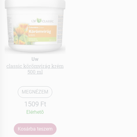
Uw
classic körömvirág krém
500 ml
MEGNÉZEM
1509 Ft
Elérhetõ
Kosárba teszem