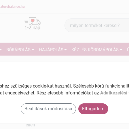
aturebalance.hu
Termék
keresés
BŐRÁPOLÁS
HAJÁPOLÁS
KÉZ- ÉS KÖRÖMÁPOLÁS
3
Márka:
Apotheke
Apotheke solar naptej spf30 200
ml
27
ez szükséges cookie-kat használ. Szélesebb körű funkcionalitá
Erős védelemmel ellátott, vízálló naptej,
at engedélyezhet. Részletesebb információkat az
Adatkezelési 
Ké
Tartalom: 200 ml
El
Beállítások módosítása
Elfogadom
Tartós és hatékony védelem
Védelem a leégés és az UVA sugárzás
ellen