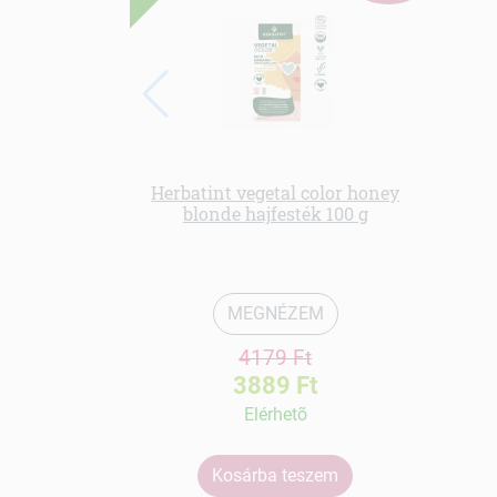
Herbatint vegetal color honey
blonde hajfesték 100 g
MEGNÉZEM
4179 Ft
3889 Ft
Elérhetõ
Kosárba teszem