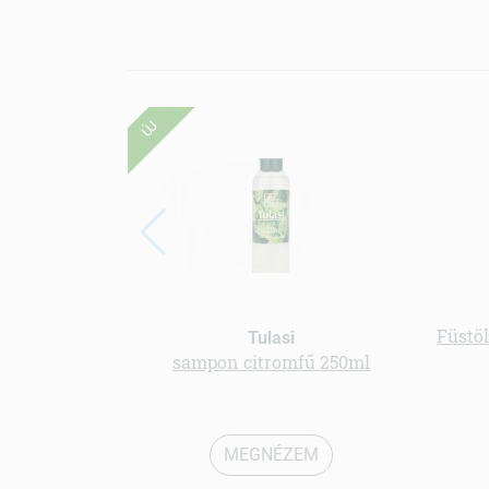
ÚJ
Füstö
Tulasi
sampon citromfű 250ml
MEGNÉZEM