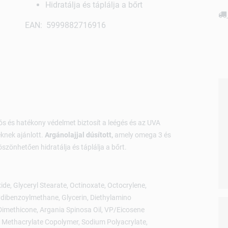
Hidratálja és táplálja a bőrt
EAN: 5999882716916
ós és hatékony védelmet biztosít a leégés és az UVA
knek ajánlott.
Argánolajjal dúsított,
amely omega 3 és
szönhetően hidratálja és táplálja a bőrt.
de, Glyceryl Stearate, Octinoxate, Octocrylene,
ydibenzoylmethane, Glycerin, Diethylamino
Dimethicone, Argania Spinosa Oil, VP/Eicosene
 Methacrylate Copolymer, Sodium Polyacrylate,