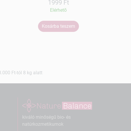
1999 Ft
Elérhetõ
Kosárba teszem
Ko
000 Ft-tól 8 kg alatt
kiváló minőségű bio- és
natúrkozmetikumok