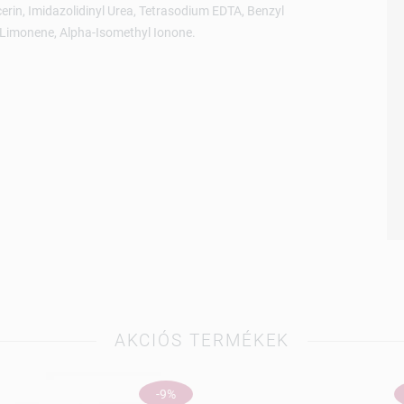
rin, Imidazolidinyl Urea, Tetrasodium EDTA, Benzyl
, Limonene, Alpha-Isomethyl Ionone.
AKCIÓS TERMÉKEK
-9%