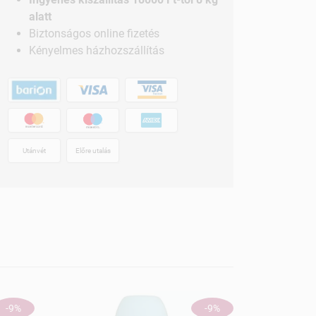
alatt
Biztonságos online fizetés
Kényelmes házhozszállítás
Utánvét
Előre utalás
-9%
-9%