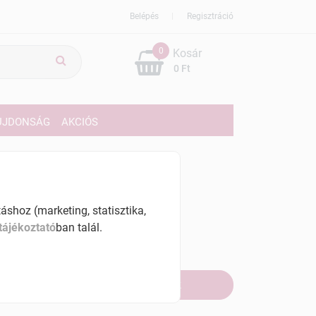
Belépés
Regisztráció
0
Kosár
0 Ft
ÚJDONSÁG
AKCIÓS
489 Ft
% ÁFÁ-val , [17445 Ft/l]
shoz (marketing, statisztika,
tájékoztató
ban talál.
szletinformáció:
fogyott
Értesítést kérek, ha beérkezik