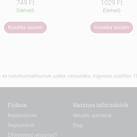
749 Ft
1029 Ft
Elérhetõ
Elérhetõ
Kosárba teszem
Kosárba teszem
 és natúrkozmetikumok széles választéka. Ingyenes szállítás 18.
Fiókom
Hasznos információk
Bejelentkezés
Aktuális ajánlatok
Regisztráció
Blog
Elfelejtetted jelszavad?