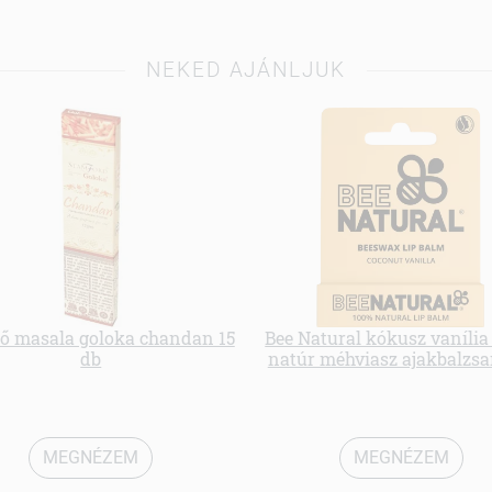
NEKED AJÁNLJUK
lő masala goloka chandan 15
Bee Natural kókusz vanília 
db
natúr méhviasz ajakbalzsa
MEGNÉZEM
MEGNÉZEM