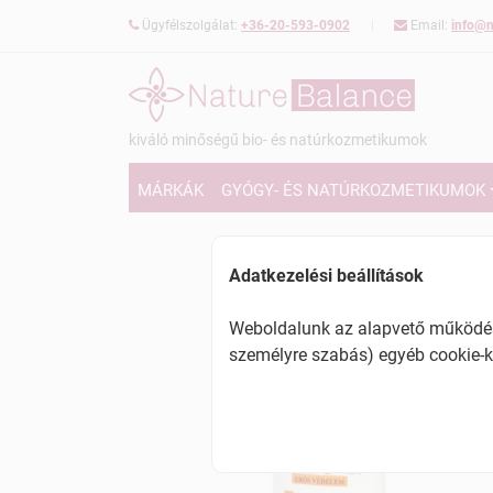
Ügyfélszolgálat:
+36-20-593-0902
Email:
info@n
kiváló minőségű bio- és natúrkozmetikumok
MÁRKÁK
GYÓGY- ÉS NATÚRKOZMETIKUMOK
Adatkezelési beállítások
Weboldalunk az alapvető működésh
személyre szabás) egyéb cookie-k