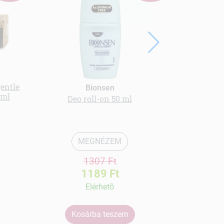
entle
Langelica
Bionsen
 ml
protecti
Deo roll-on 50 ml
MEGNÉZEM
1307 Ft
1189 Ft
Elérhetõ
Kosárba teszem
Ko