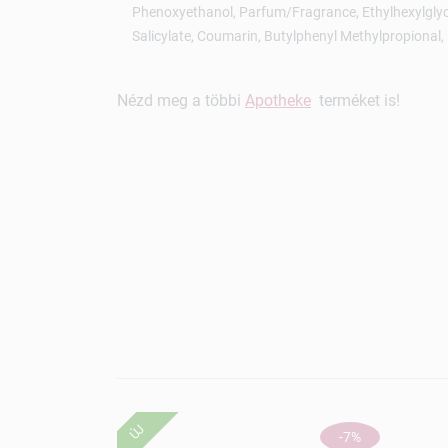
Phenoxyethanol, Parfum/Fragrance, Ethylhexylglyce
Salicylate, Coumarin, Butylphenyl Methylpropional
Nézd meg a többi
Apotheke
terméket is!
ÚJ
-7%