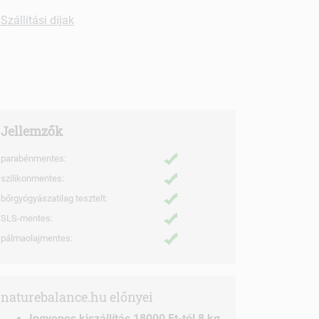
Szállítási díjak
Jellemzők
parabénmentes:
szilikonmentes:
bőrgyógyászatilag tesztelt:
SLS-mentes:
pálmaolajmentes:
naturebalance.hu előnyei
Ingyenes kiszállítás 18000 Ft-tól 8 kg