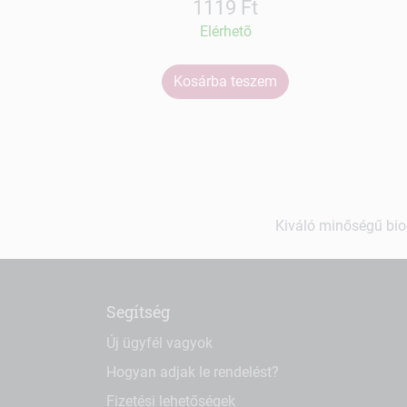
1119 Ft
Elérhetõ
Kosárba teszem
Kiváló minőségű bio-
Segítség
Új ügyfél vagyok
Hogyan adjak le rendelést?
Fizetési lehetőségek