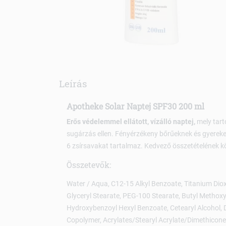
Leírás
Apotheke Solar Naptej SPF30 200 ml
Erős védelemmel ellátott, vízálló naptej,
mely tart
sugárzás ellen. Fényérzékeny bőrűeknek és gyereke
6 zsírsavakat tartalmaz. Kedvező összetételének kö
Összetevők:
Water / Aqua, C12-15 Alkyl Benzoate, Titanium Dioxi
Glyceryl Stearate, PEG-100 Stearate, Butyl Methox
Hydroxybenzoyl Hexyl Benzoate, Cetearyl Alcohol, 
Copolymer, Acrylates/Stearyl Acrylate/Dimethicone