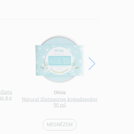
illatú
Olivia
m 4 g
Natural illatmentes krémdezodor
Aromaterápi
50 ml
MEGNÉZEM