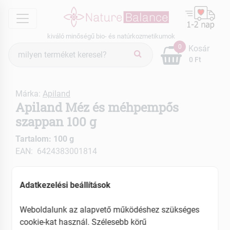
menu
kiváló minőségű bio- és natúrkozmetikumok
Termék
0
Kosár
keresés
0 Ft
Márka:
Apiland
Apiland Méz és méhpempős
szappan 100 g
Tartalom: 100 g
EAN: 6424383001814
Adatkezelési beállítások
Weboldalunk az alapvető működéshez szükséges
cookie-kat használ. Szélesebb körű