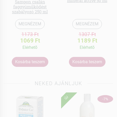
mineral active 50 ml
Sampon csalán
faggyúműködést
szabályozó 250 ml
MEGNÉZEM
MEGNÉZEM
1173 Ft
1307 Ft
1069 Ft
1189 Ft
Elérhetõ
Elérhetõ
Kosárba teszem
Kosárba teszem
NEKED AJÁNLJUK
ÚJ
-7%