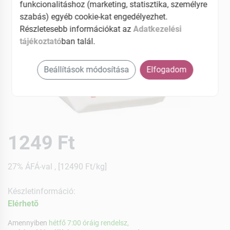
funkcionalitáshoz (marketing, statisztika, személyre
szabás) egyéb cookie-kat engedélyezhet.
Részletesebb információkat az
Adatkezelési
tájékoztató
ban talál.
Beállítások módosítása
Elfogadom
1249 Ft
27% ÁFÁ-val , [12490 Ft/kg]
Készletinformáció:
Elérhetõ
Amennyiben
hétfő 7:00 óráig rendelsz,