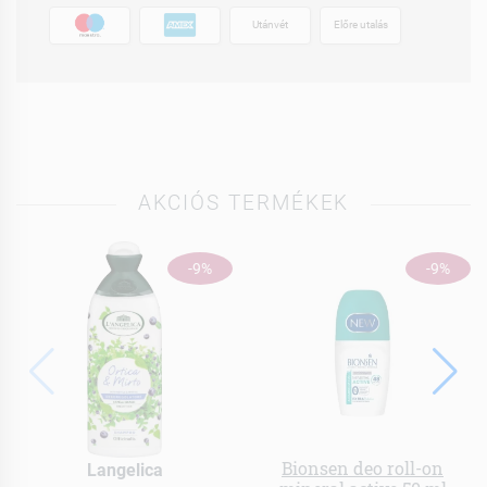
Utánvét
Előre utalás
AKCIÓS TERMÉKEK
-9%
-9%
Bionsen deo roll-on
Langelica