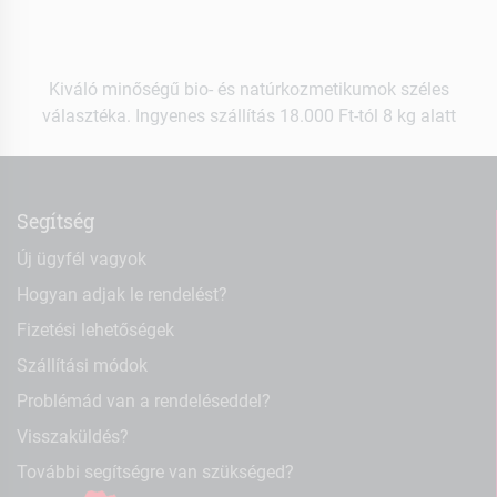
Kiváló minőségű bio- és natúrkozmetikumok széles
választéka. Ingyenes szállítás 18.000 Ft-tól 8 kg alatt
Segítség
Új ügyfél vagyok
Hogyan adjak le rendelést?
Fizetési lehetőségek
Szállítási módok
Problémád van a rendeléseddel?
Visszaküldés?
További segítségre van szükséged?