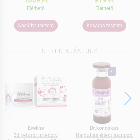
Elérhetõ
Elérhetõ
Kosárba teszem
Kosárba teszem
NEKED AJÁNLJUK
Eveline
Dr.konopkas
3d retinol intenzív
Hajhullás elleni sampon