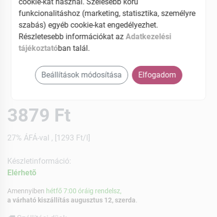
cookie-kat használ. Szélesebb körű
funkcionalitáshoz (marketing, statisztika, személyre
szabás) egyéb cookie-kat engedélyezhet.
Részletesebb információkat az
Adatkezelési
tájékoztató
ban talál.
Beállítások módosítása
Elfogadom
3879 Ft
27% ÁFÁ-val , [1293 Ft/l]
Készletinformáció:
Elérhetõ
Amennyiben
hétfő 7:00 óráig rendelsz,
a várható kiszállítás augusztus 12, szerda
.