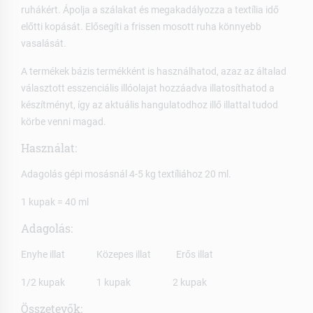
ruhákért. Ápolja a szálakat és megakadályozza a textília idő
előtti kopását. Elősegíti a frissen mosott ruha könnyebb
vasalását.
A termékek bázis termékként is használhatod, azaz az általad
választott esszenciális illóolajat hozzáadva illatosíthatod a
készítményt, így az aktuális hangulatodhoz illő illattal tudod
körbe venni magad.
Használat:
Adagolás gépi mosásnál 4-5 kg textíliához 20 ml.
1 kupak = 40 ml
Adagolás:
Enyhe illat Közepes illat Erős illat
1/2 kupak 1 kupak 2 kupak
Összetevők: