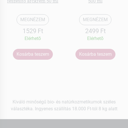
feszesítő arckrém 50 ml
500 ml
MEGNÉZEM
MEGNÉZEM
1529 Ft
2499 Ft
Elérhetõ
Elérhetõ
Kosárba teszem
Kosárba teszem
Kiváló minőségű bio- és natúrkozmetikumok széles
választéka. Ingyenes szállítás 18.000 Ft-tól 8 kg alatt