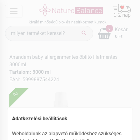
menu
kiváló minőségű bio- és natúrkozmetikumok
Termék
0
Kosár
keresés
0 Ft
Anandam baby allergénmentes öblítő illatmentes
3000ml
Tartalom: 3000 ml
EAN: 5999887544224
ÚJ
Adatkezelési beállítások
Weboldalunk az alapvető működéshez szükséges