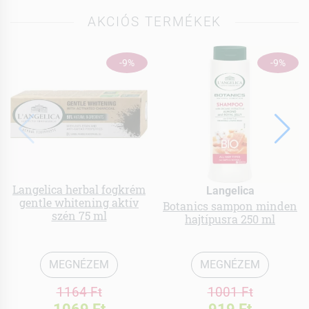
AKCIÓS TERMÉKEK
-9%
-9%
Langelica herbal fogkrém
Langelica
gentle whitening aktív
Botanics sampon minden
szén 75 ml
hajtípusra 250 ml
MEGNÉZEM
MEGNÉZEM
1164 Ft
1001 Ft
1069 Ft
919 Ft