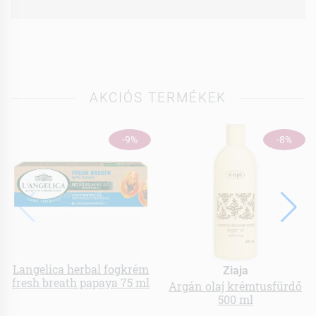
AKCIÓS TERMÉKEK
-9%
-8%
Langelica herbal fogkrém
Ziaja
fresh breath papaya 75 ml
Argán olaj krémtusfürdő
500 ml