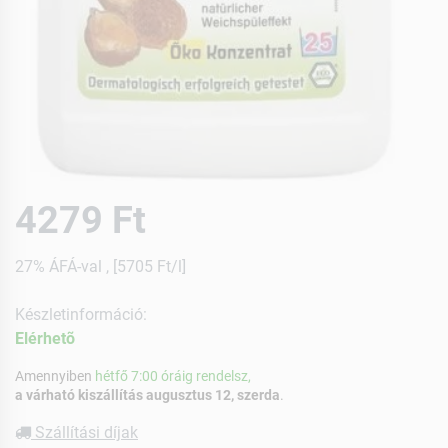
4279 Ft
27% ÁFÁ-val , [5705 Ft/l]
Készletinformáció:
Elérhetõ
Amennyiben
hétfő 7:00 óráig rendelsz,
a várható kiszállítás augusztus 12, szerda
.
Szállítási díjak