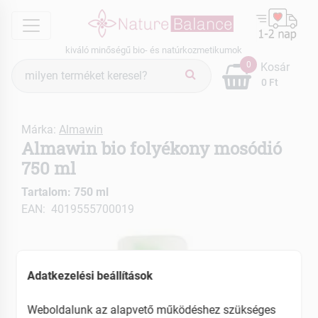
menu
kiváló minőségű bio- és natúrkozmetikumok
Termék
0
Kosár
keresés
0 Ft
Márka:
Almawin
Almawin bio folyékony mosódió
750 ml
Tartalom: 750 ml
EAN: 4019555700019
Adatkezelési beállítások
Weboldalunk az alapvető működéshez szükséges