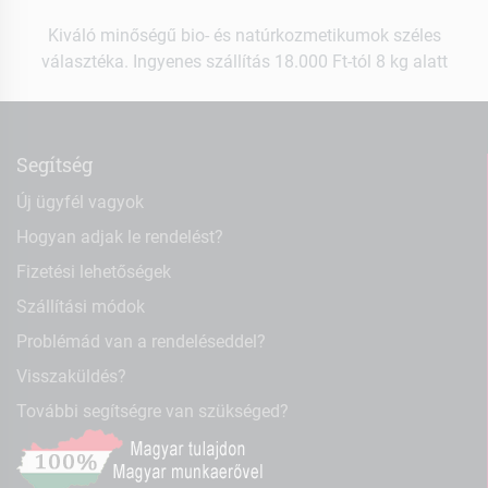
Kiváló minőségű bio- és natúrkozmetikumok széles
választéka. Ingyenes szállítás 18.000 Ft-tól 8 kg alatt
Segítség
Új ügyfél vagyok
Hogyan adjak le rendelést?
Fizetési lehetőségek
Szállítási módok
Problémád van a rendeléseddel?
Visszaküldés?
További segítségre van szükséged?