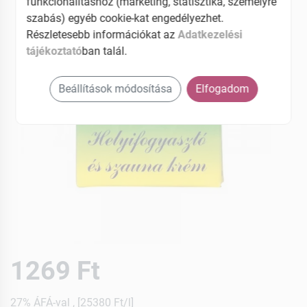
funkcionalitáshoz (marketing, statisztika, személyre
szabás) egyéb cookie-kat engedélyezhet.
Részletesebb információkat az
Adatkezelési
tájékoztató
ban talál.
Beállítások módosítása
Elfogadom
1269 Ft
27% ÁFÁ-val , [25380 Ft/l]