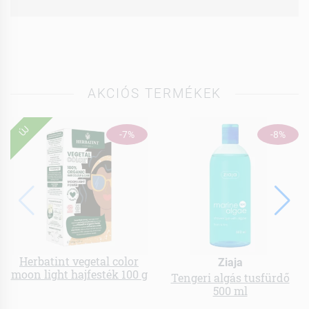
AKCIÓS TERMÉKEK
ÚJ
-7%
-8%
Herbatint vegetal color
Ziaja
moon light hajfesték 100 g
Tengeri algás tusfürdő
500 ml