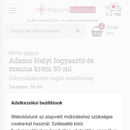
menu
kiváló minőségű bio- és natúrkozmetikumok
Termék
0
Kosár
keresés
0 Ft
Márka:
Adamo
Adamo Helyi fogyasztó és
szauna krém 50 ml
Súlycsökkentést segítő készítmény
Tartalom: 50 ml
Fokozza az izzadást
Adatkezelési beállítások
Zsírégető hatású
Weboldalunk az alapvető működéshez szükséges
EAN: 5998009114017
cookie-kat használ. Szélesebb körű