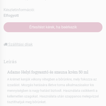
Készletinformáció:
Elfogyott
Értesítést kérek, ha beérkezik
Szállítási díjak
Leírás
Adamo Helyi fogyasztó és szauna krém 50 ml
A krémet kenjük vékony rétegben a bőrünkre, mely fokozza az
izzadást. Mozgás hatására illetve torna alkalmazásakor kis
mennyiségben is nagy hatást biztosít. Használata csökkenti a
kellemetlen szagokat. Használata után szappanos melegvízzel
tisztíthatjuk meg bőrünket.