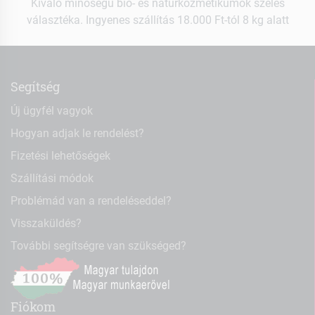
Kiváló minőségű bio- és natúrkozmetikumok széles
választéka. Ingyenes szállítás 18.000 Ft-tól 8 kg alatt
Segítség
Új ügyfél vagyok
Hogyan adjak le rendelést?
Fizetési lehetőségek
Szállítási módok
Problémád van a rendeléseddel?
Visszaküldés?
További segítségre van szükséged?
Fiókom