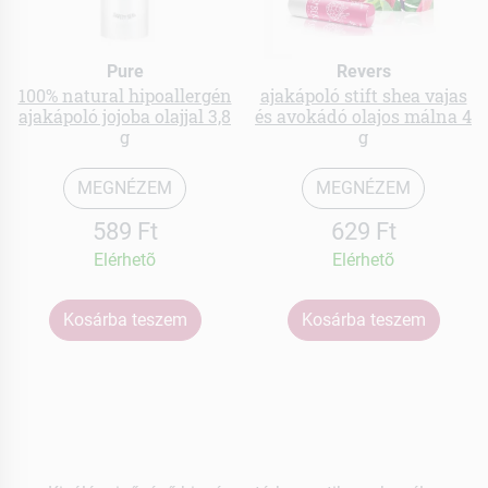
Pure
Revers
100% natural hipoallergén
ajakápoló stift shea vajas
ajakápoló jojoba olajjal 3,8
és avokádó olajos málna 4
g
g
MEGNÉZEM
MEGNÉZEM
589 Ft
629 Ft
Elérhetõ
Elérhetõ
Kosárba teszem
Kosárba teszem