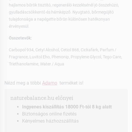
hajlamos bőrök tisztító, regeneráló kezelésénél jó összehúzó,
gyulladáscsökkentő és hámképző. Nyugtató, bőrmegújító
tulajdonsága a napégette bőrön különösen hatékonyan
érvényesül.
Összetevők:
Carbopol 934, Cetyl Alcohol, Cetiol 868, Cickafark, Parfum /
Fragrance, Luvitol Eho, Phenonip, Propylene Glycol, Tego Care,
Triethanolamine, Water / Aqua
Nézd meg a többi
Adamo
terméket is!
naturebalance.hu előnyei
Ingyenes kiszállítás 18000 Ft-tól 8 kg alatt
Biztonságos online fizetés
Kényelmes házhozszállítás