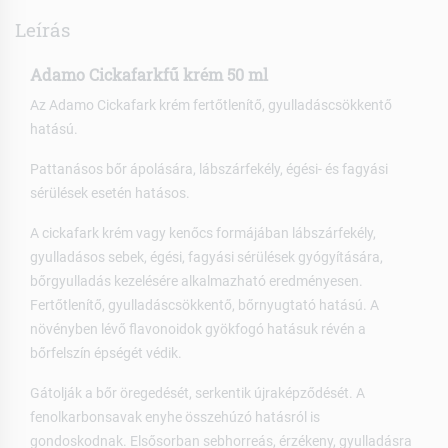
Leírás
Adamo Cickafarkfű krém 50 ml
Az Adamo Cickafark krém fertőtlenítő, gyulladáscsökkentő
hatású.
Pattanásos bőr ápolására, lábszárfekély, égési- és fagyási
sérülések esetén hatásos.
A cickafark krém vagy kenőcs formájában lábszárfekély,
gyulladásos sebek, égési, fagyási sérülések gyógyítására,
bőrgyulladás kezelésére alkalmazható eredményesen.
Fertőtlenítő, gyulladáscsökkentő, bőrnyugtató hatású. A
növényben lévő flavonoidok gyökfogó hatásuk révén a
bőrfelszín épségét védik.
Gátolják a bőr öregedését, serkentik újraképződését. A
fenolkarbonsavak enyhe összehúzó hatásról is
gondoskodnak. Elsősorban sebhorreás, érzékeny, gyulladásra