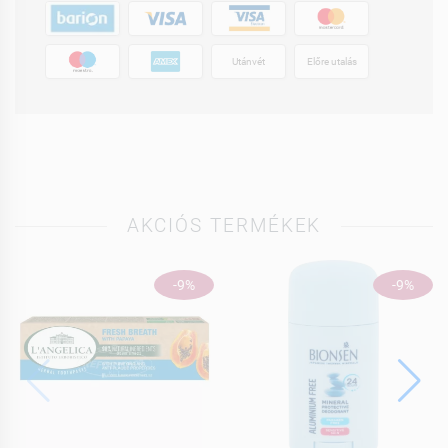
Utánvét
Előre utalás
AKCIÓS TERMÉKEK
-9%
-9%