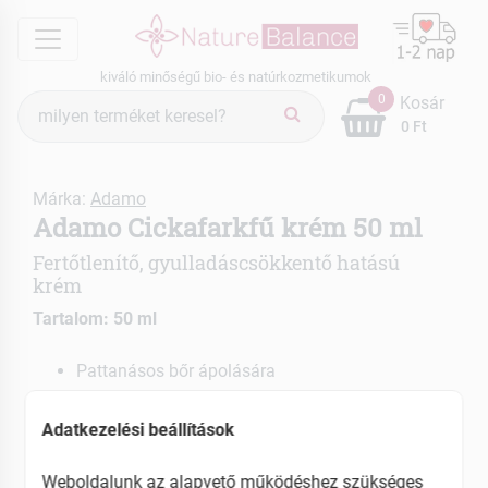
menu
kiváló minőségű bio- és natúrkozmetikumok
Termék
0
Kosár
keresés
0 Ft
Márka:
Adamo
Adamo Cickafarkfű krém 50 ml
Fertőtlenítő, gyulladáscsökkentő hatású
krém
Tartalom: 50 ml
Pattanásos bőr ápolására
Lábszárfekély, égési- és fagyási sérülések esetére
Bőrgyulladás kezelésére
Adatkezelési beállítások
EAN: 5998009111016
Weboldalunk az alapvető működéshez szükséges