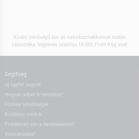
Kiváló minőségű bio- és natúrkozmetikumok széles
választéka. Ingyenes szállítás 18.000 Ft-tól 8 kg alatt
Segítség
Új ügyfél vagyok
Hogyan adjak le rendelést?
Fizetési lehetőségek
Szállítási módok
Problémád van a rendeléseddel?
Visszaküldés?