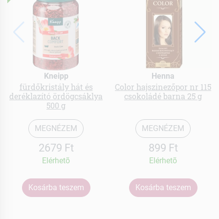
Kneipp
Henna
fürdőkristály hát és
Color hajszinezőpor nr 115
deréklazító ördögcsáklya
csokoládé barna 25 g
500 g
MEGNÉZEM
MEGNÉZEM
2679 Ft
899 Ft
Elérhetõ
Elérhetõ
Kosárba teszem
Kosárba teszem