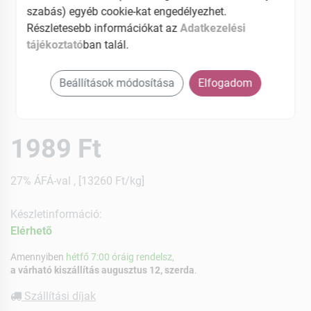
szabás) egyéb cookie-kat engedélyezhet.
Részletesebb információkat az
Adatkezelési
tájékoztató
ban talál.
Beállítások módosítása
Elfogadom
1989 Ft
27% ÁFÁ-val , [13260 Ft/kg]
Készletinformáció:
Elérhetõ
Amennyiben
hétfő 7:00 óráig rendelsz,
a várható kiszállítás augusztus 12, szerda
.
Szállítási díjak