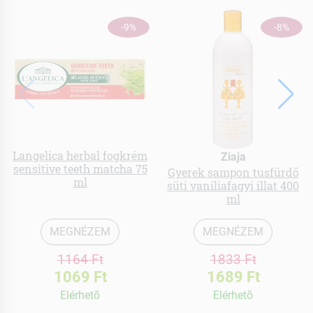
-9%
-8%
Langelica herbal fogkrém
Ziaja
sensitive teeth matcha 75
Gyerek sampon tusfürdő
ml
süti vaníliafagyi illat 400
ml
MEGNÉZEM
MEGNÉZEM
1164 Ft
1833 Ft
1069 Ft
1689 Ft
Elérhetõ
Elérhetõ