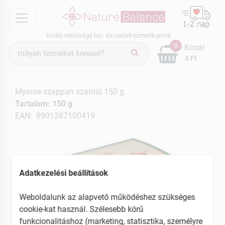
menu
kiváló minőségű bio- és natúrkozmetikumok
Termék
0
Kosár
keresés
0 Ft
Mysore szappan szantál 150 g
Tartalom: 150 g
EAN: 8901287100419
Adatkezelési beállítások
Weboldalunk az alapvető működéshez szükséges
cookie-kat használ. Szélesebb körű
funkcionalitáshoz (marketing, statisztika, személyre