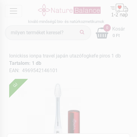
menu
kiváló minőségű bio- és natúrkozmetikumok
Termék
0
Kosár
keresés
0 Ft
Ionickiss ionpa travel japán utazófogkefe piros 1 db
Tartalom: 1 db
EAN: 4969542146101
ÚJ