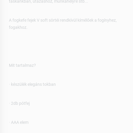
táskánkban, utazáshoz, munkahelyre stb...
A fogkefe fejek V soft sörtéi rendkívül kímélőek a fogínyhez,
fogakhoz.
Mit tartalmaz?
· készülék elegáns tokban
· 2db pótfej
· AAA elem