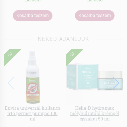
Kosárba teszem
Kosárba teszem
NEKED AJÁNLJUK
ÚJ
ÚJ
Envira univerzál kullancs
Helia-D hydramax
irtó permet pumpás 100
mélyhidratáló krémgél
ml
éjszakai 50 ml