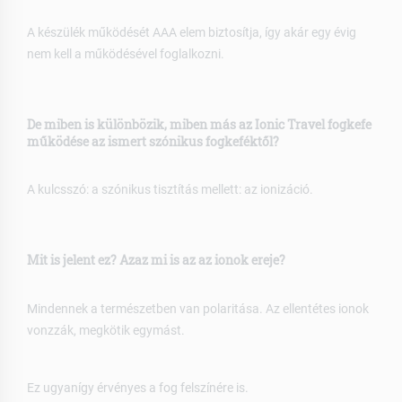
A készülék működését AAA elem biztosítja, így akár egy évig
nem kell a működésével foglalkozni.
De miben is különbözik, miben más az Ionic Travel fogkefe
működése az ismert szónikus fogkeféktől?
A kulcsszó: a szónikus tisztítás mellett: az ionizáció.
Mit is jelent ez? Azaz mi is az az ionok ereje?
Mindennek a természetben van polaritása. Az ellentétes ionok
vonzzák, megkötik egymást.
Ez ugyanígy érvényes a fog felszínére is.