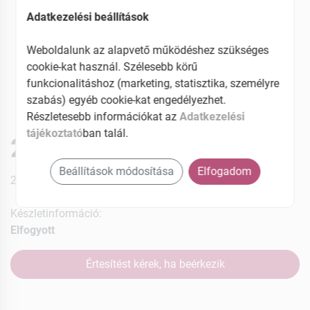
Adatkezelési beállítások
Weboldalunk az alapvető működéshez szükséges
cookie-kat használ. Szélesebb körű
funkcionalitáshoz (marketing, statisztika, személyre
szabás) egyéb cookie-kat engedélyezhet.
Részletesebb információkat az
Adatkezelési
tájékoztató
ban talál.
29779 Ft
Beállítások módosítása
Elfogadom
27% ÁFÁ-val , [29779 Ft/db]
Készletinformáció:
Elfogyott
Értesítést kérek, ha beérkezik