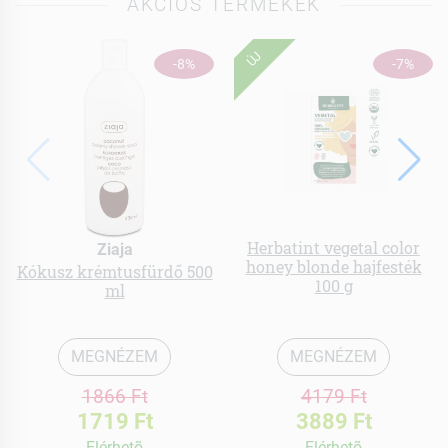
AKCIÓS TERMÉKEK
ÚJ
-8%
-7%
Herbatint vegetal color
Ziaja
honey blonde hajfesték
Kókusz krémtusfürdő 500
100 g
ml
MEGNÉZEM
MEGNÉZEM
1866 Ft
4179 Ft
1719 Ft
3889 Ft
Elérhetõ
Elérhetõ