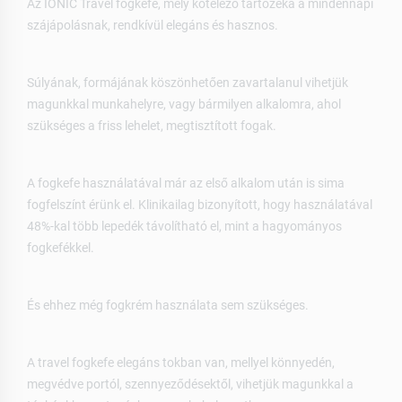
Az IONIC Travel fogkefe, mely kötelező tartozéka a mindennapi
szájápolásnak, rendkívül elegáns és hasznos.
Súlyának, formájának köszönhetően zavartalanul vihetjük
magunkkal munkahelyre, vagy bármilyen alkalomra, ahol
szükséges a friss lehelet, megtisztított fogak.
A fogkefe használatával már az első alkalom után is sima
fogfelszínt érünk el. Klinikailag bizonyított, hogy használatával
48%-kal több lepedék távolítható el, mint a hagyományos
fogkefékkel.
És ehhez még fogkrém használata sem szükséges.
A travel fogkefe elegáns tokban van, mellyel könnyedén,
megvédve portól, szennyeződésektől, vihetjük magunkkal a