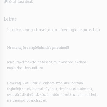
Szállítási díjak
Leírás
Ionickiss ionpa travel japán utazófogkefe piros 1 db
Ne mondj le a napközbeni fogmosásról!
Ionic Travel fogkefe utazáshoz, munkahelyre, iskolába,
napközbeni használatra.
Bemutatjuk az IONIC különleges
szónikus+ionizáló
fogkeféjét
, mely könnyű súlyának, elegáns kialakításának,
gyönyörű dizájnjának köszönhetően tökéletes partnere lehet a
mindennapi fogápolásban.