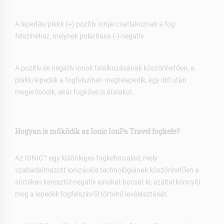
A lepedék/plakk (+) pozitív ionjai csatlakoznak a fog
felszínéhez, melynek polaritása (-) negatív.
A pozitív és negatív ionok találkozásának köszönhetően, a
plakk/lepedék a fogfelszínen megtelepedik, egy idő után
megerősödik, akár fogkővé is átalakul.
Hogyan is működik az Ionic IonPa Travel fogkefe?
Az IONIC™ egy különleges fogkefecsalád, mely
szabadalmazott ionizációs technológiának köszönhetően a
sörtéken keresztül negatív ionokat bocsát ki, ezáltal könnyíti
meg a lepedék fogfelszínről történő leválasztását.