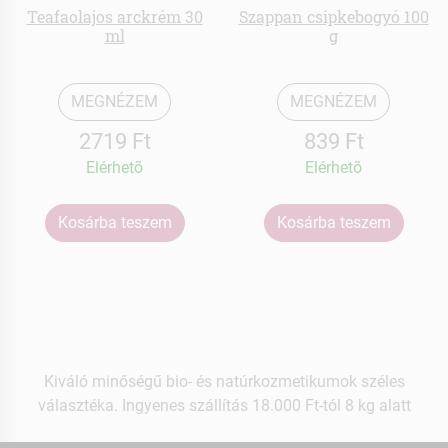
Teafaolajos arckrém 30
Szappan csipkebogyó 100
ml
g
MEGNÉZEM
MEGNÉZEM
2719 Ft
839 Ft
Elérhetõ
Elérhetõ
Kosárba teszem
Kosárba teszem
Kiváló minőségű bio- és natúrkozmetikumok széles
választéka. Ingyenes szállítás 18.000 Ft-tól 8 kg alatt