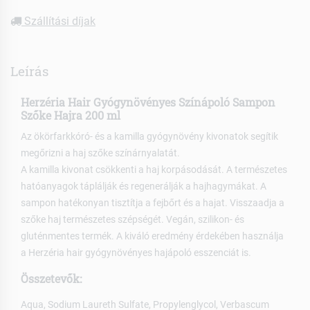
Szállítási díjak
Leírás
Herzéria Hair Gyógynövényes Színápoló Sampon
Szőke Hajra 200 ml
Az ökörfarkkóró- és a kamilla gyógynövény kivonatok segítik
megőrizni a haj szőke színárnyalatát.
A kamilla kivonat csökkenti a haj korpásodását. A természetes
hatóanyagok táplálják és regenerálják a hajhagymákat. A
sampon hatékonyan tisztítja a fejbőrt és a hajat. Visszaadja a
szőke haj természetes szépségét. Vegán, szilikon- és
gluténmentes termék. A kiváló eredmény érdekében használja
a Herzéria hair gyógynövényes hajápoló esszenciát is.
Összetevők:
Aqua, Sodium Laureth Sulfate, Propylenglycol, Verbascum