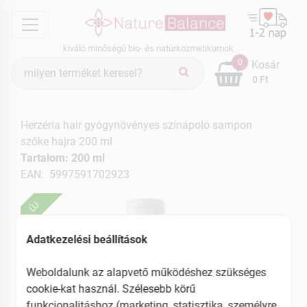
menu
kiváló minőségű bio- és natúrkozmetikumok
Termék
0
Kosár
keresés
0 Ft
Herzéria hair gyógynövényes színápoló sampon
szőke hajra 200 ml
Tartalom: 200 ml
EAN: 5997591702923
ÚJ
Adatkezelési beállítások
Weboldalunk az alapvető működéshez szükséges
cookie-kat használ. Szélesebb körű
funkcionalitáshoz (marketing, statisztika, személyre