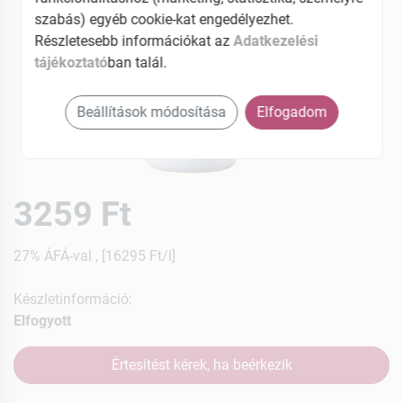
szabás) egyéb cookie-kat engedélyezhet.
Részletesebb információkat az
Adatkezelési
tájékoztató
ban talál.
Beállítások módosítása
Elfogadom
3259 Ft
27% ÁFÁ-val , [16295 Ft/l]
Készletinformáció:
Elfogyott
Értesítést kérek, ha beérkezik