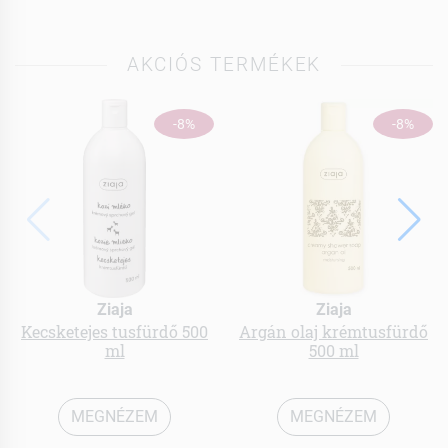
AKCIÓS TERMÉKEK
-8%
-8%
Ziaja
Ziaja
Kecsketejes tusfürdő 500
Argán olaj krémtusfürdő
ml
500 ml
MEGNÉZEM
MEGNÉZEM