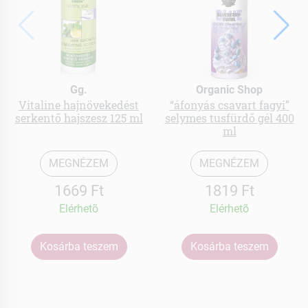
Gg.
Organic Shop
Vitaline hajnövekedést
“áfonyás csavart fagyi”
serkentő hajszesz 125 ml
selymes tusfürdő gél 400
ml
MEGNÉZEM
MEGNÉZEM
1669 Ft
1819 Ft
Elérhetõ
Elérhetõ
Kosárba teszem
Kosárba teszem