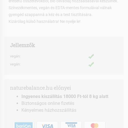
eredetű összetevőkből, bio olívaolaj hozzáadásával készülnek.
Színezékmentes, vegán és EDTA-mentes formulával válnak
gyengéd szappanná a kéz és a test tisztítására.
Kizárólag külső használatra! Ne nyelje le!
Jellemzők
vegán:
vegán:
naturebalance.hu előnyei
Ingyenes kiszállítás 18000 Ft-tól 8 kg alatt
Biztonságos online fizetés
Kényelmes házhozszállítás