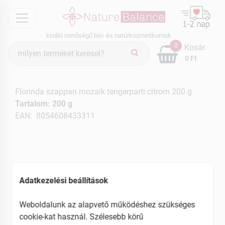
menu
kiváló minőségű bio- és natúrkozmetikumok
Termék
0
Kosár
keresés
0 Ft
Florinda szappan mozaik tengerparti citrom 200 g
Tartalom: 200 g
EAN: 8054608433311
Adatkezelési beállítások
Weboldalunk az alapvető működéshez szükséges
cookie-kat használ. Szélesebb körű