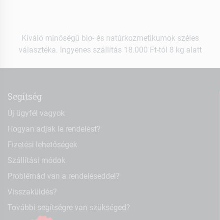
Kiváló minőségű bio- és natúrkozmetikumok széles
választéka. Ingyenes szállítás 18.000 Ft-tól 8 kg alatt
Segítség
Új ügyfél vagyok
Hogyan adjak le rendelést?
Fizetési lehetőségek
Szállítási módok
Problémád van a rendeléseddel?
Visszaküldés?
További segítségre van szükséged?