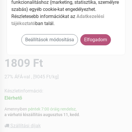
funkcionalitáshoz (marketing, statisztika, személyre
szabás) egyéb cookie-kat engedélyezhet.
Részletesebb információkat az
Adatkezelési
tájékoztató
ban talál.
Beállítások módosítása
Elfogadom
1809 Ft
27% ÁFÁ-val , [9045 Ft/kg]
Készletinformáció:
Elérhetõ
Amennyiben
péntek 7:00 óráig rendelsz,
a várható kiszállítás augusztus 11, kedd
.
Szállítási díjak