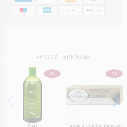
Utánvét
Előre utalás
AKCIÓS TERMÉKEK
-8%
-9%
Langelica herbal fogkrém
Ziaja